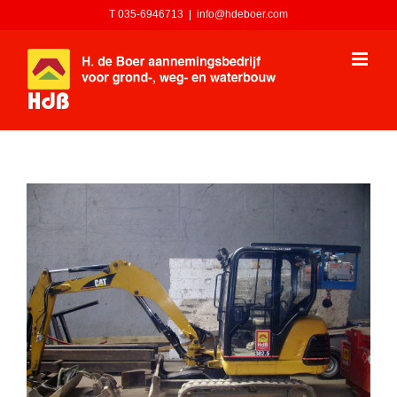
Ga
T 035-6946713
|
info@hdeboer.com
naar
inhoud